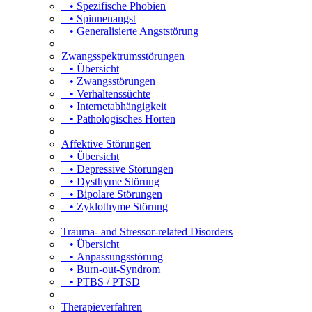
• Spezifische Phobien
• Spinnenangst
• Generalisierte Angststörung
Zwangsspektrumsstörungen
• Übersicht
• Zwangsstörungen
• Verhaltenssüchte
• Internetabhängigkeit
• Pathologisches Horten
Affektive Störungen
• Übersicht
• Depressive Störungen
• Dysthyme Störung
• Bipolare Störungen
• Zyklothyme Störung
Trauma- and Stressor-related Disorders
• Übersicht
• Anpassungsstörung
• Burn-out-Syndrom
• PTBS / PTSD
Therapieverfahren