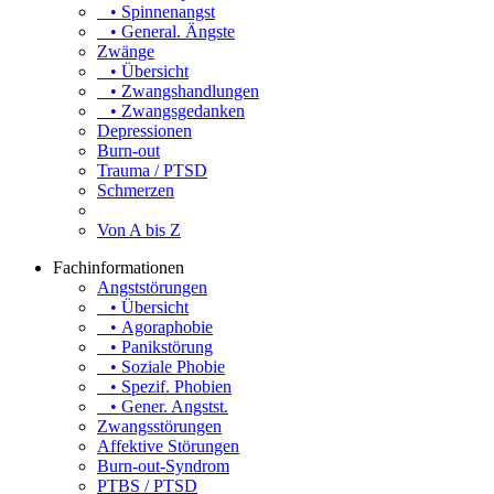
• Spinnenangst
• General. Ängste
Zwänge
• Übersicht
• Zwangshandlungen
• Zwangsgedanken
Depressionen
Burn-out
Trauma / PTSD
Schmerzen
Von A bis Z
Fachinformationen
Angststörungen
• Übersicht
• Agoraphobie
• Panikstörung
• Soziale Phobie
• Spezif. Phobien
• Gener. Angstst.
Zwangsstörungen
Affektive Störungen
Burn-out-Syndrom
PTBS / PTSD