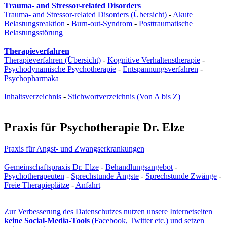
Trauma- and Stressor-related Disorders
Trauma- and Stressor-related Disorders (Übersicht)
-
Akute
Belastungsreaktion
-
Burn-out-Syndrom
-
Posttraumatische
Belastungsstörung
Therapieverfahren
Therapieverfahren (Übersicht)
-
Kognitive Verhaltenstherapie
-
Psychodynamische Psychotherapie
-
Entspannungsverfahren
-
Psychopharmaka
Inhaltsverzeichnis
-
Stichwortverzeichnis (Von A bis Z)
Praxis für Psychotherapie Dr. Elze
Praxis für Angst- und Zwangs­erkrankungen
Gemeinschaftspraxis Dr. Elze
-
Behandlungsangebot
-
Psychotherapeuten
-
Sprechstunde Ängste
-
Sprechstunde Zwänge
-
Freie Therapieplätze
-
Anfahrt
Zur Verbesserung des Datenschutzes nutzen unsere Internetseiten
keine Social-Media-Tools
(Facebook, Twitter etc.) und setzen