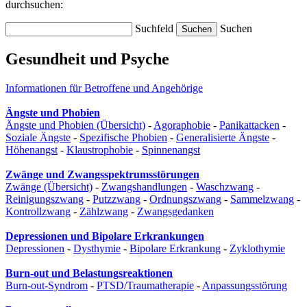
durchsuchen:
Suchfeld
Suchen
Gesundheit und Psyche
Informationen für Betroffene und Angehörige
Ängste und Phobien
Ängste und Phobien (Übersicht)
-
Agoraphobie
-
Panikattacken
-
Soziale Ängste
-
Spezifische Phobien
-
Generalisierte Ängste
-
Höhenangst
-
Klaustrophobie
-
Spinnenangst
Zwänge und Zwangsspektrumsstörungen
Zwänge (Übersicht)
-
Zwangshandlungen
-
Waschzwang
-
Reinigungszwang
-
Putzzwang
-
Ordnungszwang
-
Sammelzwang
-
Kontrollzwang
-
Zählzwang
-
Zwangsgedanken
Depressionen und Bipolare Erkrankungen
Depressionen
-
Dysthymie
-
Bipolare Erkrankung
-
Zyklothymie
Burn-out und Belastungsreaktionen
Burn-out-Syndrom
-
PTSD/Traumatherapie
-
Anpassungsstörung