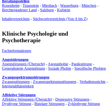
Beratungsstellen
Rosenheim
-
Traunstein
-
Miesbach
-
Wasserburg
-
München
-
Berchtesgadener Land
-
Salzburg
-
Kufstein
Inhaltsverzeichnis
-
Stichwortverzeichnis (Von A bis Z)
Klinische Psychologie und
Psychotherapie
Fachinformationen
Angststörungen
Angststörungen (Übersicht)
-
Agoraphobie
-
Panikstörung
-
Generalisierte Angststörung
-
Soziale Phobie
-
Spezifische Phobien
Zwangsspektrumsstörungen
Zwangsstörungen
-
Zwangsspektrumsstörungen
-
Verhaltenssüchte
-
Internetabhängigkeit
Affektive Störungen
Affektive Störungen (Übersicht)
-
Depressive Störungen
-
Dysthyme Störung
-
Bipolare Störungen
-
Zyklothyme Störung