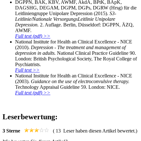
DGPPN, BÄK, KBV, AWMF, AkdÄ, BPtK, BApK,
DAGSHG, DEGAM, DGPM, DGPs, DGRW (Hrsg) für die
Leitliniengruppe Unipolare Depression (2015).
S3-
Leitlinie/Nationale VersorgungsLeitlinie Unipolare
Depression.
2. Auflage. Berlin, Düsseldorf: DGPPN, ÄZQ,
AWMF.
Full text (pdf) >>
National Institute for Health an Clinical Excellence - NICE
(2010).
Depression - The treatment and management of
depression in adults.
National Clinical Practice Guideline 90.
London: British Psychological Society, The Royal College of
Psychiatrists.
Full text >>
National Institute for Health an Clinical Excellence - NICE
(2003).
Guidance on the use of electroconvulsive therapy.
Technology Appraisal Guideline 59. London: NICE.
Full text (pdf) >>
Leserbewertung:
3
Sterne
(
13
Leser haben diesen Artikel bewertet.)