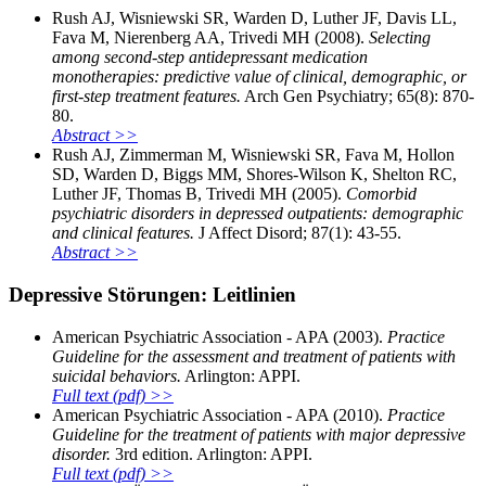
Rush AJ, Wisniewski SR, Warden D, Luther JF, Davis LL,
Fava M, Nierenberg AA, Trivedi MH (2008).
Selecting
among second-step antidepressant medication
monotherapies: predictive value of clinical, demographic, or
first-step treatment features.
Arch Gen Psychiatry; 65(8): 870-
80.
Abstract >>
Rush AJ, Zimmerman M, Wisniewski SR, Fava M, Hollon
SD, Warden D, Biggs MM, Shores-Wilson K, Shelton RC,
Luther JF, Thomas B, Trivedi MH (2005).
Comorbid
psychiatric disorders in depressed outpatients: demographic
and clinical features.
J Affect Disord; 87(1): 43-55.
Abstract >>
Depressive Störungen: Leitlinien
American Psychiatric Association - APA (2003).
Practice
Guideline for the assessment and treatment of patients with
suicidal behaviors.
Arlington: APPI.
Full text (pdf) >>
American Psychiatric Association - APA (2010).
Practice
Guideline for the treatment of patients with major depressive
disorder.
3rd edition. Arlington: APPI.
Full text (pdf) >>