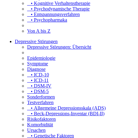
• Kognitive Verhaltenstherapie
• Psychodynamische Therapie
• Entspannungsverfahren
• Psychopharmaka
Von A bis Z
Depressive Störungen
Depressive Störungen: Übersicht
Epidemiologie
Symptome
Diagnose
• ICD-10
• ICD-11
• DSM-IV
• DSM-5
Sonderformen
Testverfahren
• Allgemeine Depressionsskala (ADS)
• Beck-Depressions-Inventar (BDI-II)
Risikofaktoren
Komorbidität
Ursachen
• Genetische Faktoren