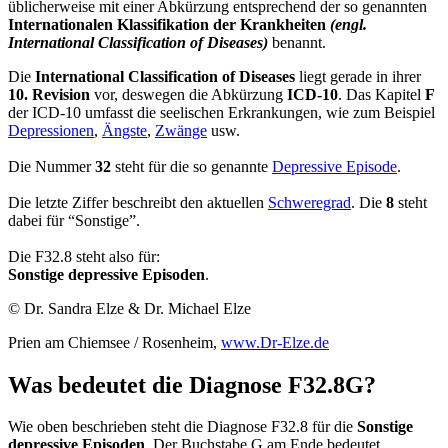
üblicherweise mit einer Abkürzung entsprechend der so genannten
Internationalen Klassifikation der Krankheiten
(engl.
International Classification of Diseases)
benannt.
Die
International Classification of Diseases
liegt gerade in ihrer
10. Revision
vor, deswegen die Abkürzung
ICD-10
. Das Kapitel
F
der ICD-10 umfasst die seelischen Erkrankungen, wie zum Beispiel
Depressionen
,
Ängste
,
Zwänge
usw.
Die Nummer
32
steht für die so genannte
Depressive Episode
.
Die letzte Ziffer beschreibt den aktuellen
Schweregrad
. Die
8
steht
dabei für “Sonstige”.
Die F32.8 steht also für:
Sonstige depressive Episoden
.
© Dr. Sandra Elze & Dr. Michael Elze
Prien am Chiemsee / Rosenheim,
www.Dr-Elze.de
Was bedeutet die Diagnose F32.8G?
Wie oben beschrieben steht die Diagnose F32.8 für die
Sonstige
depressive Episoden
. Der Buchstabe G am Ende bedeutet