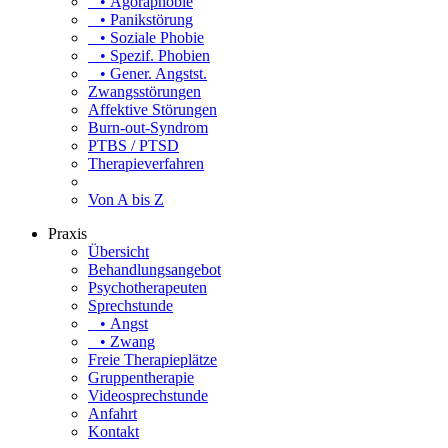
• Agoraphobie
• Panikstörung
• Soziale Phobie
• Spezif. Phobien
• Gener. Angstst.
Zwangsstörungen
Affektive Störungen
Burn-out-Syndrom
PTBS / PTSD
Therapieverfahren
Von A bis Z
Praxis
Übersicht
Behandlungsangebot
Psychotherapeuten
Sprechstunde
• Angst
• Zwang
Freie Therapieplätze
Gruppentherapie
Videosprechstunde
Anfahrt
Kontakt