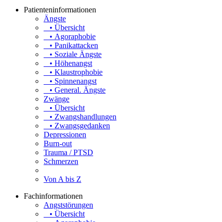
Patienteninformationen
Ängste
• Übersicht
• Agoraphobie
• Panikattacken
• Soziale Ängste
• Höhenangst
• Klaustrophobie
• Spinnenangst
• General. Ängste
Zwänge
• Übersicht
• Zwangshandlungen
• Zwangsgedanken
Depressionen
Burn-out
Trauma / PTSD
Schmerzen
Von A bis Z
Fachinformationen
Angststörungen
• Übersicht