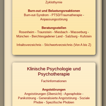
Zyklothymie
Burn-out und Belastungsreaktionen
Burn-out-Syndrom
-
PTSD/Traumatherapie
-
Anpassungsstörung
Beratungsstellen
Rosenheim
-
Traunstein
-
Miesbach
-
Wasserburg
-
München
-
Berchtesgadener Land
-
Salzburg
-
Kufstein
Inhaltsverzeichnis
-
Stichwortverzeichnis (Von A bis Z)
Klinische Psychologie und
Psychotherapie
Fachinformationen
Angststörungen
Angststörungen (Übersicht)
-
Agoraphobie
-
Panikstörung
-
Generalisierte Angststörung
-
Soziale
Phobie
-
Spezifische Phobien