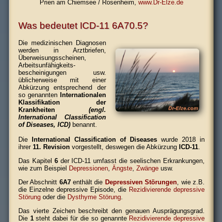
Prien am Chiemsee / Rosenheim,
www.Dr-Elze.de
Was bedeutet ICD-11 6A70.5?
Die medizinischen Diagnosen
werden in Arztbriefen,
Überweisungs­scheinen,
Arbeits­unfähigkeits­
bescheinigungen usw.
üblicherweise mit einer
Abkürzung entsprechend der
so genannten
Internationalen
Klassifikation der
Krankheiten
(engl.
International Classification
of Diseases, ICD)
benannt.
Die
International Classification of Diseases
wurde 2018 in
ihrer
11. Revision
vorgestellt, deswegen die Abkürzung
ICD-11
.
Das Kapitel
6
der ICD-11 umfasst die seelischen Erkrankungen,
wie zum Beispiel
Depressionen
,
Ängste
,
Zwänge
usw.
Der Abschnitt
6A7
enthält die
Depressiven Störungen
, wie z.B.
die Einzelne depressive Episode, die
Rezidivierende depressive
Störung
oder die
Dysthyme Störung
.
Das vierte Zeichen beschreibt den genauen Ausprägungsgrad.
Die
1
steht dabei für die so genannte
Rezidivierende depressive