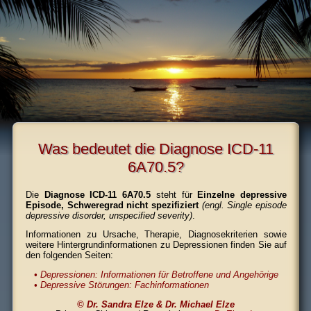
Was bedeutet die Diagnose ICD-11
6A70.5?
Die
Diagnose ICD-11 6A70.5
steht für
Einzelne depressive
Episode, Schweregrad nicht spezifiziert
(engl. Single episode
depressive disorder, unspecified severity)
.
Informationen zu Ursache, Therapie, Diagnose­kriterien sowie
weitere Hintergrund­informationen zu Depressionen finden Sie auf
den folgenden Seiten:
• Depressionen: Informationen für Betroffene und Angehörige
• Depressive Störungen: Fachinformationen
© Dr. Sandra Elze & Dr. Michael Elze